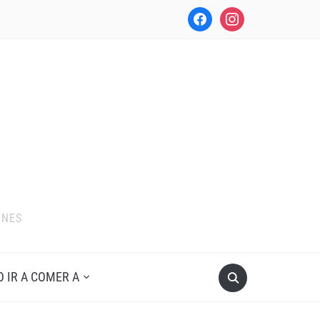
facebook
instagram
ONES
O IR A COMER A