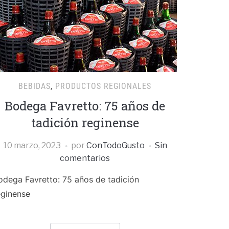
BEBIDAS
,
PRODUCTOS REGIONALES
Bodega Favretto: 75 años de
tadición reginense
10 marzo, 2023
por
ConTodoGusto
Sin
comentarios
odega Favretto: 75 años de tadición
eginense