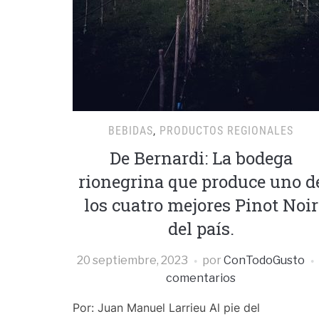
BEBIDAS
,
PRODUCTOS REGIONALES
De Bernardi: La bodega
rionegrina que produce uno d
los cuatro mejores Pinot Noir
del país.
20 septiembre, 2023
por
ConTodoGusto
comentarios
Por: Juan Manuel Larrieu Al pie del