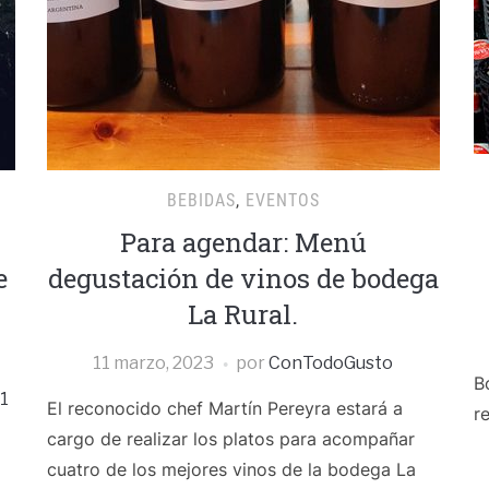
BEBIDAS
,
EVENTOS
Para agendar: Menú
e
degustación de vinos de bodega
La Rural.
11 marzo, 2023
por
ConTodoGusto
B
1
El reconocido chef Martín Pereyra estará a
r
cargo de realizar los platos para acompañar
cuatro de los mejores vinos de la bodega La