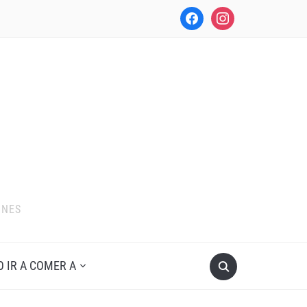
facebook
instagram
ONES
O IR A COMER A