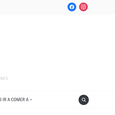
facebook
instagram
ONES
O IR A COMER A