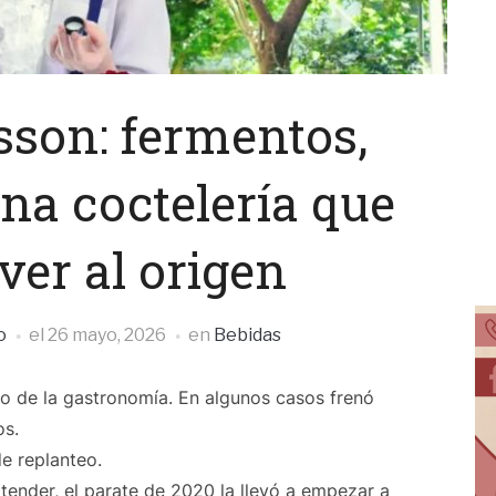
son: fermentos,
a coctelería que
ver al origen
o
el
26 mayo, 2026
en
Bebidas
o de la gastronomía. En algunos casos frenó
os.
e replanteo.
ender, el parate de 2020 la llevó a empezar a